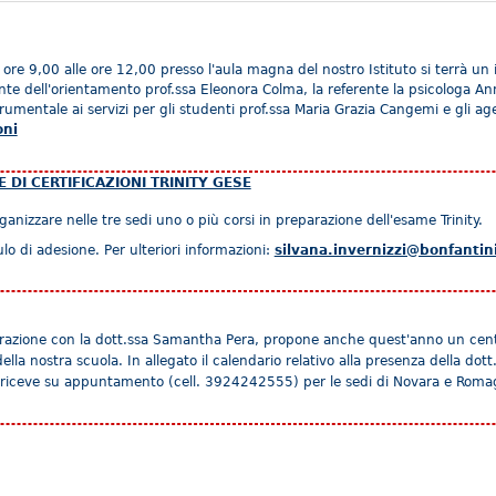
ore 9,00 alle ore 12,00 presso l'aula magna del nostro Istituto si terrà un 
nte dell'orientamento prof.ssa Eleonora Colma, la referente la psicologa Ann
umentale ai servizi per gli studenti prof.ssa Maria Grazia Cangemi e gli ag
oni
 DI CERTIFICAZIONI TRINITY GESE
ganizzare nelle tre sedi uno o più corsi in preparazione dell'esame Trinity.
ulo di adesione. Per ulteriori informazioni:
silvana.invernizzi@bonfantini
aborazione con la dott.ssa Samantha Pera, propone anche quest'anno un cent
ella nostra scuola. In allegato il calendario relativo alla presenza della dott.
era riceve su appuntamento (cell. 3924242555) per le sedi di Novara e Rom