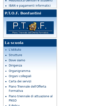
Modulistica Genitori e Studenti
IBAN e pagamenti informatici
P.T.O.F. Bonfantini
La scuola
L'istituto
Strutture
Dove siamo
Dirigenza
Organigramma
Organi collegiali
Carta dei servizi
Piano Triennale dell'Offerta
Formativa
Piano triennale di attuazione al
PNSD
E-Policy