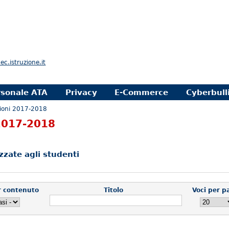
.istruzione.it
rsonale ATA
Privacy
E-Commerce
Cyberbull
ioni 2017-2018
2017-2018
izzate agli studenti
er contenuto
Titolo
Voci per p