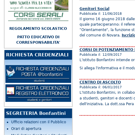
Genitori Social
Pubblicata il:
11/06/2018
Il giorno 16 giugno 2018 dalle 
quale parteciperanno: il refere
REGOLAMENTO SCOLASTICO
"Orientamente", la funzione str
del comune di Novara.
Iscrizi
PATTO EDUCATIVO DI
CORRESPONSABILITA'
CORSI DI POTENZIAMENTO E
RICHIESTA CREDENZIALI
Pubblicata il:
12/09/2017
L'istituto Bonfantini intende or
Si allega l'informativa e il mod
CENTRO DI ASCOLTO
Pubblicata il:
06/01/2017
L'Istituto Bonfantini, in coll
a
studenti,
genitori e docenti d
dell'iniziativa. La dott.ssa P
SEGRETERIA Bonfantini
Ufficio relazioni con il Pubblico
Orari di apertura