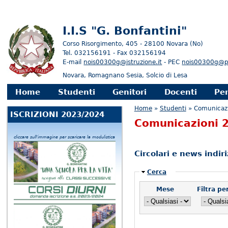
I.I.S "G. Bonfantini"
Corso Risorgimento, 405 - 28100 Novara (No)
Tel. 032156191 - Fax 032156194
E-mail
nois00300g@istruzione.it
- PEC
nois00300g@pec
Novara, Romagnano Sesia, Solcio di Lesa
enu principale
Home
Studenti
Genitori
Docenti
Pe
Tu sei qui
Home
»
Studenti
» Comunicaz
ISCRIZIONI 2023/2024
Comunicazioni 
cliccare sull'immagine per scaricare la modulistica
Circolari e news indir
Nascondi
Cerca
Mese
Filtra p