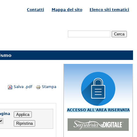
Contatti
Mappa del sito
Elenco siti tematici
Form di ricerca
Cerca
ismo
Salva .pdf
Stampa
ACCESSO ALL'AREA RISERVATA
agina